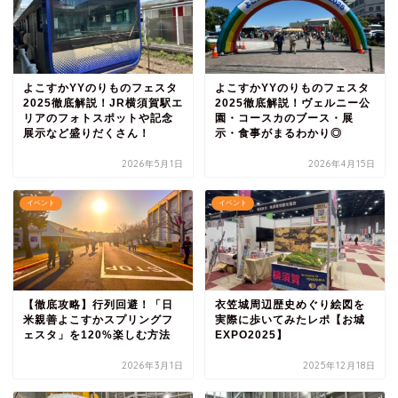
よこすかYYのりものフェスタ
よこすかYYのりものフェスタ
2025徹底解説！JR横須賀駅エ
2025徹底解説！ヴェルニー公
リアのフォトスポットや記念
園・コースカのブース・展
展示など盛りだくさん！
示・食事がまるわかり◎
2026年5月1日
2026年4月15日
イベント
イベント
【徹底攻略】行列回避！「日
衣笠城周辺歴史めぐり絵図を
米親善よこすかスプリングフ
実際に歩いてみたレポ【お城
ェスタ」を120%楽しむ方法
EXPO2025】
2026年3月1日
2025年12月18日