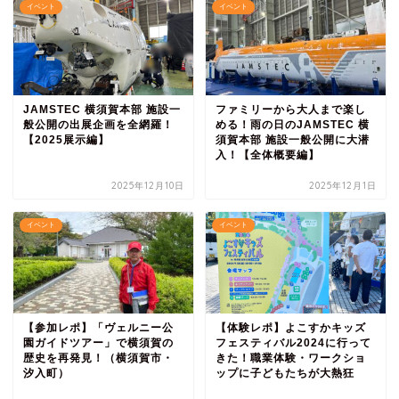
イベント
イベント
JAMSTEC 横須賀本部 施設一
ファミリーから大人まで楽し
般公開の出展企画を全網羅！
める！雨の日のJAMSTEC 横
【2025展示編】
須賀本部 施設一般公開に大潜
入！【全体概要編】
2025年12月10日
2025年12月1日
イベント
イベント
【参加レポ】「ヴェルニー公
【体験レポ】よこすかキッズ
園ガイドツアー」で横須賀の
フェスティバル2024に行って
歴史を再発見！（横須賀市・
きた！職業体験・ワークショ
汐入町）
ップに子どもたちが大熱狂