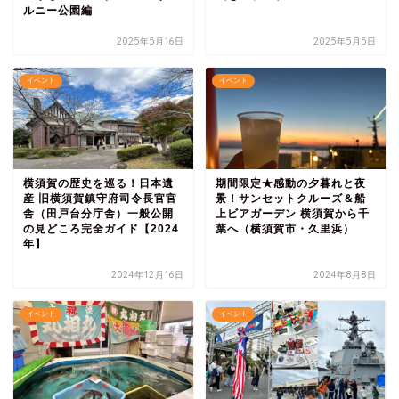
ルニー公園編
2025年5月16日
2025年5月5日
イベント
イベント
横須賀の歴史を巡る！日本遺
期間限定★感動の夕暮れと夜
産 旧横須賀鎮守府司令長官官
景！サンセットクルーズ＆船
舎（田戸台分庁舎）一般公開
上ビアガーデン 横須賀から千
の見どころ完全ガイド【2024
葉へ（横須賀市・久里浜）
年】
2024年12月16日
2024年8月8日
イベント
イベント