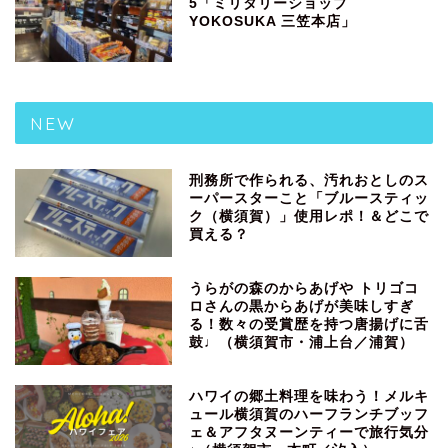
5「ミリタリーショップ
YOKOSUKA 三笠本店」
NEW
刑務所で作られる、汚れおとしのス
ーパースターこと「ブルースティッ
ク（横須賀）」使用レポ！＆どこで
買える？
うらがの森のからあげや トリゴコ
ロさんの黒からあげが美味しすぎ
る！数々の受賞歴を持つ唐揚げに舌
鼓♩（横須賀市・浦上台／浦賀）
ハワイの郷土料理を味わう！メルキ
ュール横須賀のハーフランチブッフ
ェ＆アフタヌーンティーで旅行気分