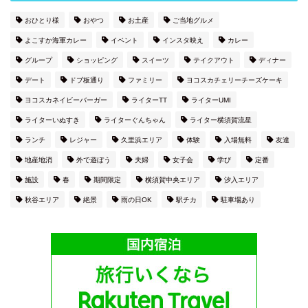
おひとり様
おやつ
お土産
ご当地グルメ
よこすか海軍カレー
イベント
インスタ映え
カレー
グループ
ショッピング
スイーツ
テイクアウト
ディナー
デート
ドブ板通り
ファミリー
ヨコスカチェリーチーズケーキ
ヨコスカネイビーバーガー
ライターTT
ライターUMI
ライターいぬすき
ライターぐんちゃん
ライター横須賀流星
ランチ
レジャー
久里浜エリア
体験
入場無料
友達
地産地消
外で遊ぼう
夫婦
女子会
学び
定番
施設
春
期間限定
横須賀中央エリア
汐入エリア
秋谷エリア
絶景
雨の日OK
駅チカ
駐車場あり