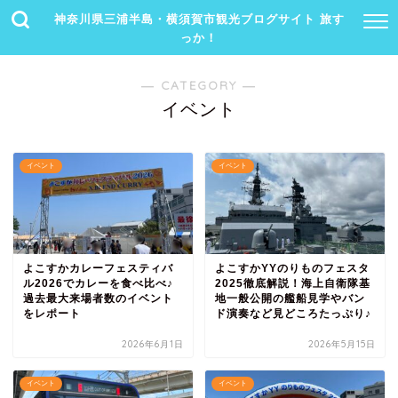
神奈川県三浦半島・横須賀市観光ブログサイト 旅す
っか！
― CATEGORY ―
イベント
イベント
イベント
よこすかカレーフェスティバ
よこすかYYのりものフェスタ
ル2026でカレーを食べ比べ♪
2025徹底解説！海上自衛隊基
過去最大来場者数のイベント
地一般公開の艦船見学やバン
をレポート
ド演奏など見どころたっぷり♪
2026年6月1日
2026年5月15日
イベント
イベント