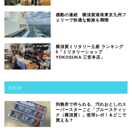
4
感動の連続 横須賀港発東京九州フ
ェリーで快適な船旅を満喫
5
横須賀ミリタリー土産 ランキング
5「ミリタリーショップ
YOKOSUKA 三笠本店」
NEW
刑務所で作られる、汚れおとしのス
ーパースターこと「ブルースティッ
ク（横須賀）」使用レポ！＆どこで
買える？