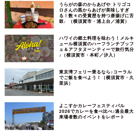
うらがの森のからあげや トリゴコ
ロさんの黒からあげが美味しすぎ
る！数々の受賞歴を持つ唐揚げに舌
鼓♩（横須賀市・浦上台／浦賀）
ハワイの郷土料理を味わう！メルキ
ュール横須賀のハーフランチブッフ
ェ＆アフタヌーンティーで旅行気分
♪（横須賀市・本町／汐入）
東京湾フェリー乗るなら♪コーラル
でご飯を食べよう！（横須賀市・久
里浜）
よこすかカレーフェスティバル
2026でカレーを食べ比べ♪過去最大
来場者数のイベントをレポート