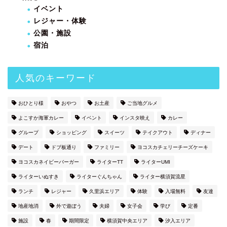
イベント
レジャー・体験
公園・施設
宿泊
人気のキーワード
おひとり様
おやつ
お土産
ご当地グルメ
よこすか海軍カレー
イベント
インスタ映え
カレー
グループ
ショッピング
スイーツ
テイクアウト
ディナー
デート
ドブ板通り
ファミリー
ヨコスカチェリーチーズケーキ
ヨコスカネイビーバーガー
ライターTT
ライターUMI
ライターいぬすき
ライターぐんちゃん
ライター横須賀流星
ランチ
レジャー
久里浜エリア
体験
入場無料
友達
地産地消
外で遊ぼう
夫婦
女子会
学び
定番
施設
春
期間限定
横須賀中央エリア
汐入エリア