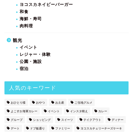
ヨコスカネイビーバーガー
和食
海鮮・寿司
肉料理
観光
イベント
レジャー・体験
公園・施設
宿泊
人気のキーワード
おひとり様
おやつ
お土産
ご当地グルメ
よこすか海軍カレー
イベント
インスタ映え
カレー
グループ
ショッピング
スイーツ
テイクアウト
ディナー
デート
ドブ板通り
ファミリー
ヨコスカチェリーチーズケーキ