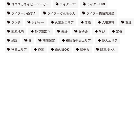
ヨコスカネイビーバーガー
ライターTT
ライターUMI
ライターいぬすき
ライターぐんちゃん
ライター横須賀流星
ランチ
レジャー
久里浜エリア
体験
入場無料
友達
地産地消
外で遊ぼう
夫婦
女子会
学び
定番
施設
春
期間限定
横須賀中央エリア
汐入エリア
秋谷エリア
絶景
雨の日OK
駅チカ
駐車場あり