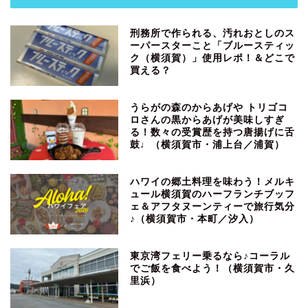
刑務所で作られる、汚れおとしのス
ーパースターこと「ブルースティッ
ク（横須賀）」使用レポ！＆どこで
買える？
うらがの森のからあげや トリゴコ
ロさんの黒からあげが美味しすぎ
る！数々の受賞歴を持つ唐揚げに舌
鼓♩（横須賀市・浦上台／浦賀）
ハワイの郷土料理を味わう！メルキ
ュール横須賀のハーフランチブッフ
ェ＆アフタヌーンティーで旅行気分
♪（横須賀市・本町／汐入）
東京湾フェリー乗るなら♪コーラル
でご飯を食べよう！（横須賀市・久
里浜）