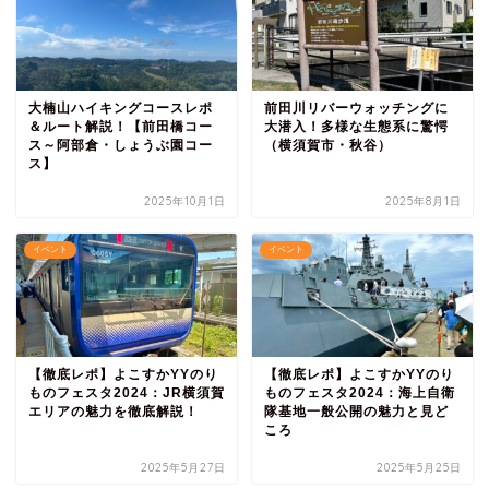
大楠山ハイキングコースレポ
前田川リバーウォッチングに
＆ルート解説！【前田橋コー
大潜入！多様な生態系に驚愕
ス～阿部倉・しょうぶ園コー
（横須賀市・秋谷）
ス】
2025年10月1日
2025年8月1日
イベント
イベント
【徹底レポ】よこすかYYのり
【徹底レポ】よこすかYYのり
ものフェスタ2024：JR横須賀
ものフェスタ2024：海上自衛
エリアの魅力を徹底解説！
隊基地一般公開の魅力と見ど
ころ
2025年5月27日
2025年5月25日