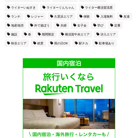
ライターいぬすき
ライターぐんちゃん
ライター横須賀流星
ランチ
レジャー
久里浜エリア
体験
入場無料
友達
地産地消
外で遊ぼう
夫婦
女子会
学び
定番
施設
春
期間限定
横須賀中央エリア
汐入エリア
秋谷エリア
絶景
雨の日OK
駅チカ
駐車場あり