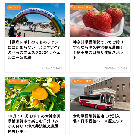
イベント
レジャー・体験
【徹底レポ】のりものファン
神奈川県横須賀でいちご狩り
にはたまらない！よこすかYY
するなら津久井浜観光農園！
のりものフェスタ2024：ヴェ
予約不要の日帰り体験スポッ
ルニー公園編
ト
2025年5月16日
2025年1月23日
レジャー・体験
レジャー・体験
10月・11月おすすめ★神奈川
米海軍横須賀基地に特別入
県横須賀市で楽しむ日帰りみ
場！日米親善ベース歴史ツア
かん狩り！津久井浜観光農園
ー
体験レポート