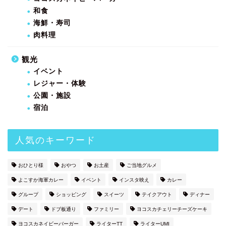
和食
海鮮・寿司
肉料理
観光
イベント
レジャー・体験
公園・施設
宿泊
人気のキーワード
おひとり様
おやつ
お土産
ご当地グルメ
よこすか海軍カレー
イベント
インスタ映え
カレー
グループ
ショッピング
スイーツ
テイクアウト
ディナー
デート
ドブ板通り
ファミリー
ヨコスカチェリーチーズケーキ
ヨコスカネイビーバーガー
ライターTT
ライターUMI