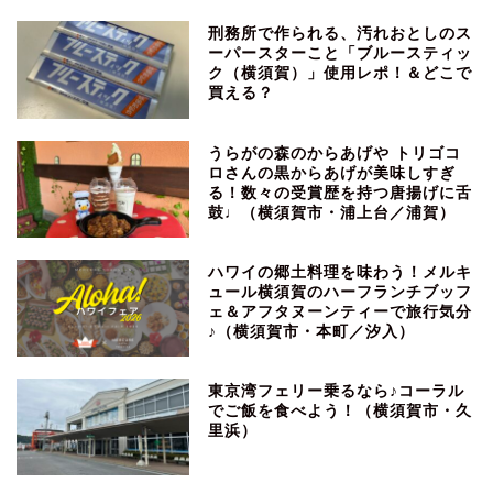
刑務所で作られる、汚れおとしのス
ーパースターこと「ブルースティッ
ク（横須賀）」使用レポ！＆どこで
買える？
うらがの森のからあげや トリゴコ
ロさんの黒からあげが美味しすぎ
る！数々の受賞歴を持つ唐揚げに舌
鼓♩（横須賀市・浦上台／浦賀）
ハワイの郷土料理を味わう！メルキ
ュール横須賀のハーフランチブッフ
ェ＆アフタヌーンティーで旅行気分
♪（横須賀市・本町／汐入）
東京湾フェリー乗るなら♪コーラル
でご飯を食べよう！（横須賀市・久
里浜）