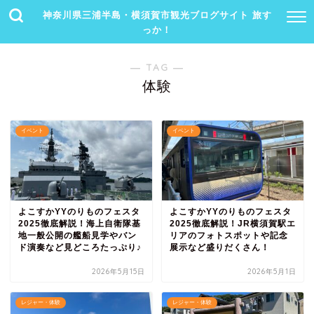
神奈川県三浦半島・横須賀市観光ブログサイト 旅す
っか！
― TAG ―
体験
イベント
イベント
よこすかYYのりものフェスタ
よこすかYYのりものフェスタ
2025徹底解説！海上自衛隊基
2025徹底解説！JR横須賀駅エ
地一般公開の艦船見学やバン
リアのフォトスポットや記念
ド演奏など見どころたっぷり♪
展示など盛りだくさん！
2026年5月15日
2026年5月1日
レジャー・体験
レジャー・体験