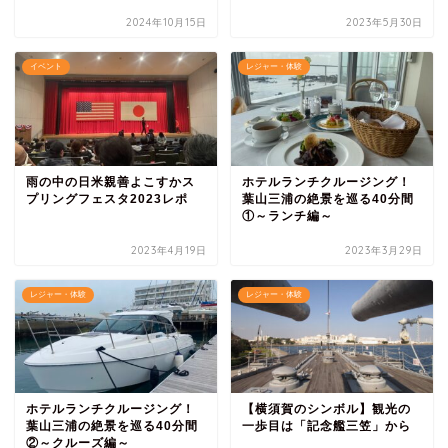
2024年10月15日
2023年5月30日
イベント
レジャー・体験
雨の中の日米親善よこすかス
ホテルランチクルージング！
プリングフェスタ2023レポ
葉山三浦の絶景を巡る40分間
①～ランチ編～
2023年4月19日
2023年3月29日
レジャー・体験
レジャー・体験
ホテルランチクルージング！
【横須賀のシンボル】観光の
葉山三浦の絶景を巡る40分間
一歩目は「記念艦三笠」から
②～クルーズ編～