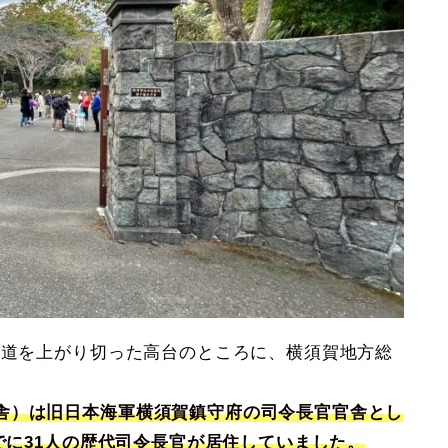
坂道を上がり切った高台のところに、横須賀地方総
舎）は旧日本海軍横須賀鎮守府の司令長官官舎とし
までに31人の歴代司令長官が居住していました。