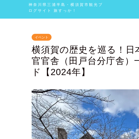
神奈川県三浦半島・横須賀市観光ブ
ログサイト 旅すっか！
イベント
横須賀の歴史を巡る！日
官官舎（田戸台分庁舎）
ド【2024年】