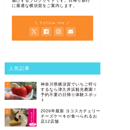
届けするブログサイトです。日帰り旅行
に最適な横須賀をご案内します。
＼ Follow me ／
人気記事
神奈川県横須賀でいちご狩り
1
するなら津久井浜観光農園！
予約不要の日帰り体験スポッ
ト
2026年最新 ヨコスカチェリー
2
チーズケーキが食べられるお
店12店舗