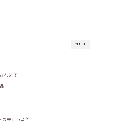
CLOSE
されます
品
ノの美しい音色