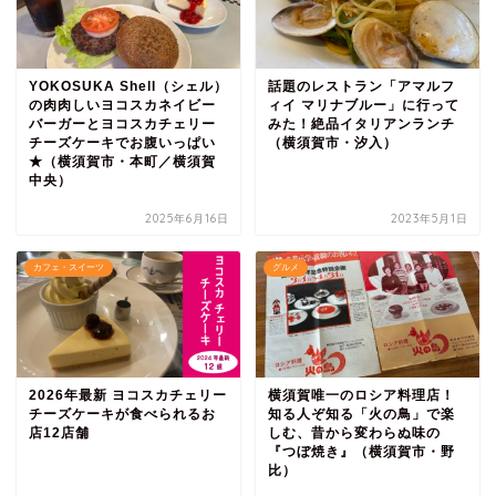
YOKOSUKA Shell（シェル）
話題のレストラン「アマルフ
の肉肉しいヨコスカネイビー
ィイ マリナブルー」に行って
バーガーとヨコスカチェリー
みた！絶品イタリアンランチ
チーズケーキでお腹いっぱい
（横須賀市・汐入）
★（横須賀市・本町／横須賀
中央）
2025年6月16日
2023年5月1日
カフェ・スイーツ
グルメ
2026年最新 ヨコスカチェリー
横須賀唯一のロシア料理店！
チーズケーキが食べられるお
知る人ぞ知る「火の鳥」で楽
店12店舗
しむ、昔から変わらぬ味の
『つぼ焼き』（横須賀市・野
比）