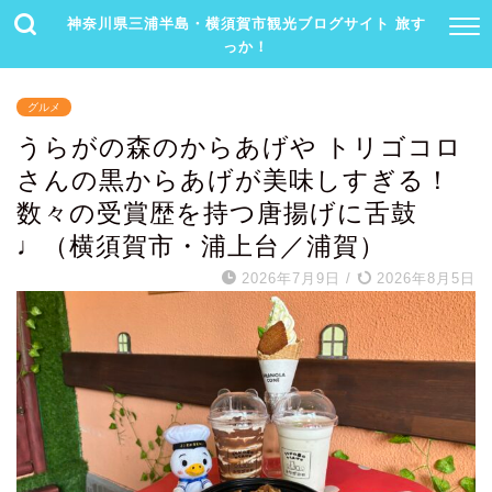
神奈川県三浦半島・横須賀市観光ブログサイト 旅す
っか！
グルメ
うらがの森のからあげや トリゴコロ
さんの黒からあげが美味しすぎる！
数々の受賞歴を持つ唐揚げに舌鼓
♩（横須賀市・浦上台／浦賀）
2026年7月9日
/
2026年8月5日