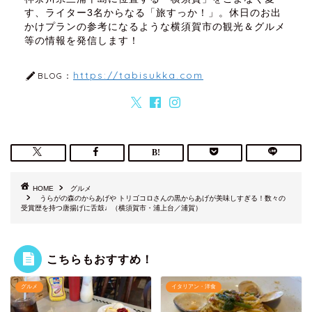
す、ライター3名からなる「旅すっか！」。休日のお出
かけプランの参考になるような横須賀市の観光＆グルメ
等の情報を発信します！
https://tabisukka.com
BLOG：
HOME
グルメ
うらがの森のからあげや トリゴコロさんの黒からあげが美味しすぎる！数々の
受賞歴を持つ唐揚げに舌鼓♩（横須賀市・浦上台／浦賀）
こちらもおすすめ！
グルメ
イタリアン・洋食