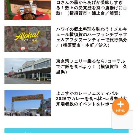
ロさんの黒からあげが美味しすぎ
る！数々の受賞歴を持つ唐揚げに舌
鼓♩（横須賀市・浦上台／浦賀）
ホーム
ハワイの郷土料理を味わう！メルキ
ュール横須賀のハーフランチブッフ
観光
ェ＆アフタヌーンティーで旅行気分
♪（横須賀市・本町／汐入）
グルメ
東京湾フェリー乗るなら♪コーラル
でご飯を食べよう！（横須賀市・久
お土産
里浜）
よこすかカレーフェスティバル
2026でカレーを食べ比べ♪過去最大
来場者数のイベントをレポート
MENU