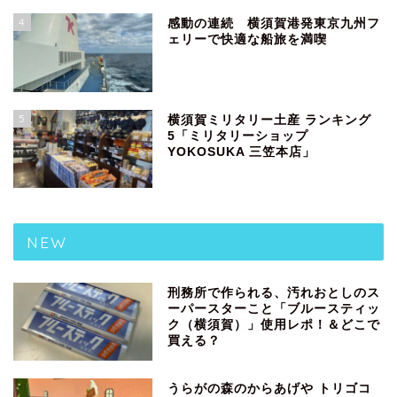
4
感動の連続 横須賀港発東京九州フ
ェリーで快適な船旅を満喫
5
横須賀ミリタリー土産 ランキング
5「ミリタリーショップ
YOKOSUKA 三笠本店」
NEW
刑務所で作られる、汚れおとしのス
ーパースターこと「ブルースティッ
ク（横須賀）」使用レポ！＆どこで
買える？
うらがの森のからあげや トリゴコ