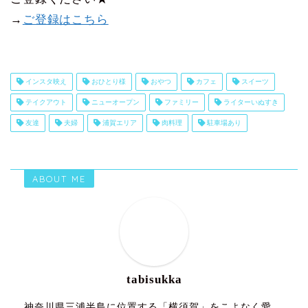
→
ご登録はこちら
インスタ映え
おひとり様
おやつ
カフェ
スイーツ
テイクアウト
ニューオープン
ファミリー
ライターいぬすき
友達
夫婦
浦賀エリア
肉料理
駐車場あり
ABOUT ME
tabisukka
神奈川県三浦半島に位置する「横須賀」をこよなく愛