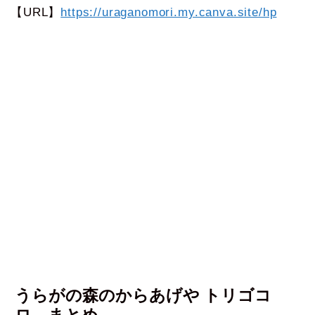
【URL】
https://uraganomori.my.canva.site/hp
うらがの森のからあげや トリゴコ
ロ まとめ