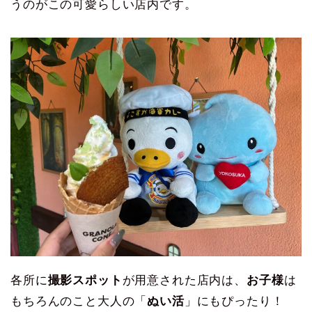
うのがこの可愛らしい店内です。
各所に
撮影スポット
が用意された店内は、
お子様
は
もちろんのこと大人の「
ぬい活
」にもぴったり！