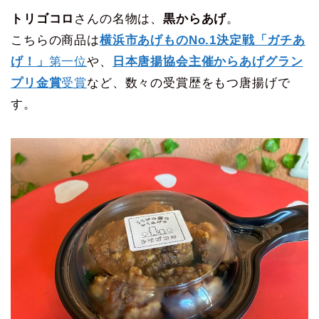
トリゴコロ
さんの名物は、
黒からあげ
。
こちらの商品は
横浜市あげものNo.1決定戦「ガチあ
げ！」
第一位
や、
日本唐揚協会主催からあげグラン
プリ金賞
受賞
など、数々の受賞歴をもつ唐揚げで
す。