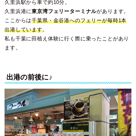
久里浜駅から車で約10分。
久里浜港に
東京湾フェリーターミナル
があります。
ここからは
千葉県・金谷港へのフェリーが毎時1本
出港しています
。
私も千葉に田植え体験に行く際に乗ったことがあり
ます。
出港の前後に♪