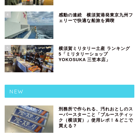
4
感動の連続 横須賀港発東京九州フ
ェリーで快適な船旅を満喫
5
横須賀ミリタリー土産 ランキング
5「ミリタリーショップ
YOKOSUKA 三笠本店」
NEW
刑務所で作られる、汚れおとしのス
ーパースターこと「ブルースティッ
ク（横須賀）」使用レポ！＆どこで
買える？