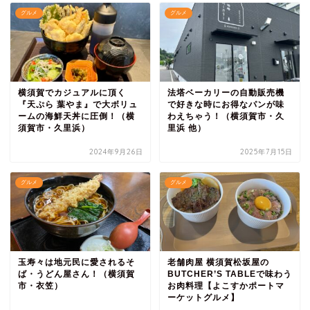
グルメ
グルメ
横須賀でカジュアルに頂く
法塔ベーカリーの自動販売機
『天ぷら 葉やま』で大ボリュ
で好きな時にお得なパンが味
ームの海鮮天丼に圧倒！（横
わえちゃう！（横須賀市・久
須賀市・久里浜）
里浜 他）
2024年9月26日
2025年7月15日
グルメ
グルメ
玉寿々は地元民に愛されるそ
老舗肉屋 横須賀松坂屋の
ば・うどん屋さん！（横須賀
BUTCHER’S TABLEで味わう
市・衣笠）
お肉料理【よこすかポートマ
ーケットグルメ】