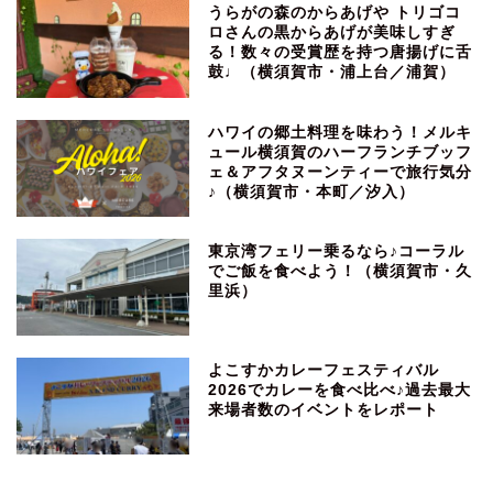
うらがの森のからあげや トリゴコ
ロさんの黒からあげが美味しすぎ
る！数々の受賞歴を持つ唐揚げに舌
鼓♩（横須賀市・浦上台／浦賀）
ハワイの郷土料理を味わう！メルキ
ュール横須賀のハーフランチブッフ
ェ＆アフタヌーンティーで旅行気分
♪（横須賀市・本町／汐入）
東京湾フェリー乗るなら♪コーラル
でご飯を食べよう！（横須賀市・久
里浜）
よこすかカレーフェスティバル
2026でカレーを食べ比べ♪過去最大
来場者数のイベントをレポート