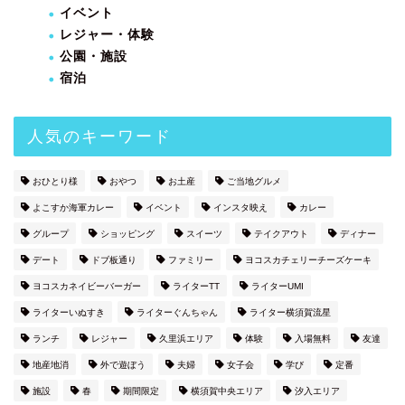
イベント
レジャー・体験
公園・施設
宿泊
人気のキーワード
おひとり様
おやつ
お土産
ご当地グルメ
よこすか海軍カレー
イベント
インスタ映え
カレー
グループ
ショッピング
スイーツ
テイクアウト
ディナー
デート
ドブ板通り
ファミリー
ヨコスカチェリーチーズケーキ
ヨコスカネイビーバーガー
ライターTT
ライターUMI
ライターいぬすき
ライターぐんちゃん
ライター横須賀流星
ランチ
レジャー
久里浜エリア
体験
入場無料
友達
地産地消
外で遊ぼう
夫婦
女子会
学び
定番
施設
春
期間限定
横須賀中央エリア
汐入エリア