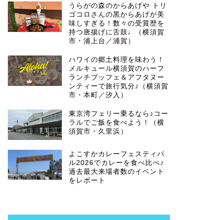
うらがの森のからあげや トリ
ゴコロさんの黒からあげが美
味しすぎる！数々の受賞歴を
持つ唐揚げに舌鼓♩（横須賀
市・浦上台／浦賀）
ハワイの郷土料理を味わう！
メルキュール横須賀のハーフ
ランチブッフェ＆アフタヌー
ンティーで旅行気分♪（横須賀
市・本町／汐入）
東京湾フェリー乗るなら♪コー
ラルでご飯を食べよう！（横
須賀市・久里浜）
よこすかカレーフェスティバ
ル2026でカレーを食べ比べ♪
過去最大来場者数のイベント
をレポート