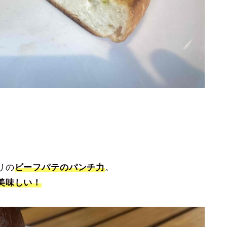
リの
ビーフパテのパンチ力
。
美味しい！