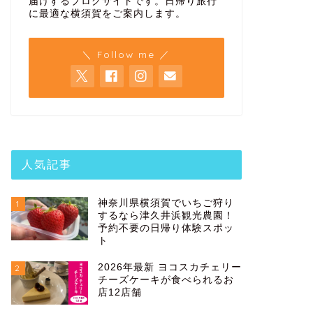
届けするブログサイトです。日帰り旅行
に最適な横須賀をご案内します。
＼ Follow me ／
人気記事
神奈川県横須賀でいちご狩り
1
するなら津久井浜観光農園！
予約不要の日帰り体験スポッ
ト
2026年最新 ヨコスカチェリー
2
チーズケーキが食べられるお
店12店舗