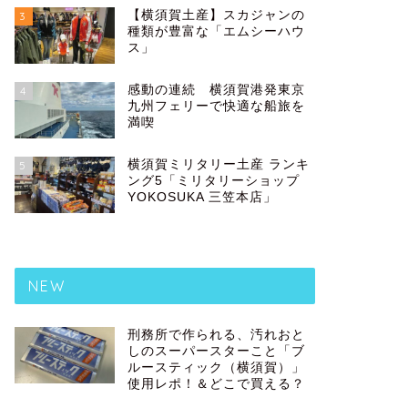
【横須賀土産】スカジャンの
3
種類が豊富な「エムシーハウ
ス」
感動の連続 横須賀港発東京
4
九州フェリーで快適な船旅を
満喫
横須賀ミリタリー土産 ランキ
5
ング5「ミリタリーショップ
YOKOSUKA 三笠本店」
NEW
刑務所で作られる、汚れおと
しのスーパースターこと「ブ
ルースティック（横須賀）」
使用レポ！＆どこで買える？