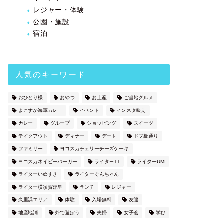
レジャー・体験
公園・施設
宿泊
人気のキーワード
おひとり様
おやつ
お土産
ご当地グルメ
よこすか海軍カレー
イベント
インスタ映え
カレー
グループ
ショッピング
スイーツ
テイクアウト
ディナー
デート
ドブ板通り
ファミリー
ヨコスカチェリーチーズケーキ
ヨコスカネイビーバーガー
ライターTT
ライターUMI
ライターいぬすき
ライターぐんちゃん
ライター横須賀流星
ランチ
レジャー
久里浜エリア
体験
入場無料
友達
地産地消
外で遊ぼう
夫婦
女子会
学び