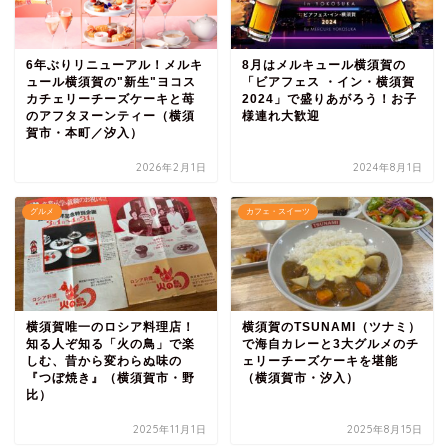
6年ぶりリニューアル！メルキ
8月はメルキュール横須賀の
ュール横須賀の"新生"ヨコス
「ビアフェス ・イン・横須賀
カチェリーチーズケーキと苺
2024」で盛りあがろう！お子
のアフタヌーンティー（横須
様連れ大歓迎
賀市・本町／汐入）
2026年2月1日
2024年8月1日
グルメ
カフェ・スイーツ
横須賀唯一のロシア料理店！
横須賀のTSUNAMI（ツナミ）
知る人ぞ知る「火の鳥」で楽
で海自カレーと3大グルメのチ
しむ、昔から変わらぬ味の
ェリーチーズケーキを堪能
『つぼ焼き』（横須賀市・野
（横須賀市・汐入）
比）
2025年11月1日
2025年8月15日