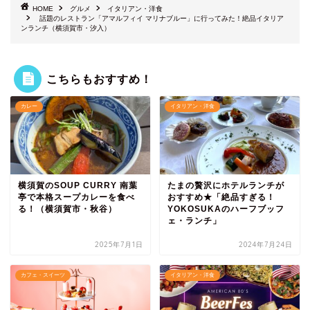
HOME
グルメ
イタリアン・洋食
話題のレストラン「アマルフィイ マリナブルー」に行ってみた！絶品イタリア
ンランチ（横須賀市・汐入）
こちらもおすすめ！
カレー
イタリアン・洋食
横須賀のSOUP CURRY 南葉
たまの贅沢にホテルランチが
亭で本格スープカレーを食べ
おすすめ★「絶品すぎる！
る！（横須賀市・秋谷）
YOKOSUKAのハーフブッフ
ェ・ランチ」
2025年7月1日
2024年7月24日
カフェ・スイーツ
イタリアン・洋食